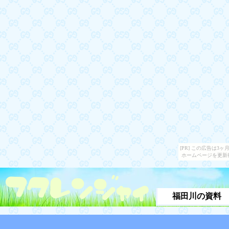
[PR] この広告は
ホームページを更新
福田川の資