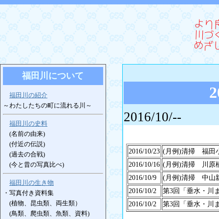
福田川について
福田川の紹介
～わたしたちの町に流れる川～
2016/10/--
福田川の史料
(名前の由来)
(付近の伝説)
2016/10/23
(月例)清掃 福田
(過去の合戦)
(今と昔の写真比べ)
2016/10/16
(月例)清掃 川原
2016/10/9
(月例)清掃 中山
福田川の生き物
2016/10/2
第3回「垂水・川
・写真付き資料集
(植物、昆虫類、両生類）
2016/10/2
第3回「垂水・川
(鳥類、爬虫類、魚類、資料)