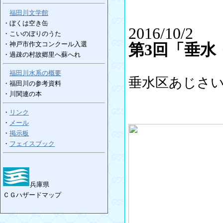
福田川文学館
・ぼくは空き缶
2016/10/2
・こいのぼりのうた
・神戸市作文コンクール入選
第3回「垂水
・過疎の村故郷里へ蘇へれ
福田川水系の概要
垂水区あじさ
・福田川の参考資料
・川関連の本
・
リンク
・
メール
・
掲示板
・
フェイスブック
兵庫県
ＣＧハザードマップ