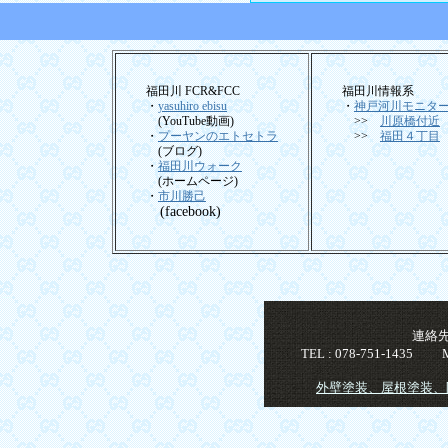
福田川 FCR&FCC
福田川情報系
・
yasuhiro ebisu
・
神戸河川モニタ
(YouTube動画)
>>
川原橋付近
・
プーヤンのエトセトラ
>>
福田４丁目
(ブログ)
・
福田川ウォーク
(ホームページ)
・
市川勝己
(facebook)
＿
連絡
TEL : 078-751-1435
外壁塗装、屋根塗装、