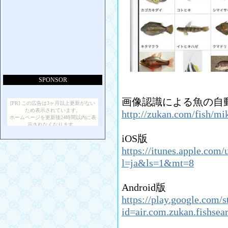
画像認識による魚の自
http://zukan.com/fish/mi
iOS版
https://itunes.apple.com
l=ja&ls=1&mt=8
Android版
https://play.google.com/s
id=air.com.zukan.fishsea