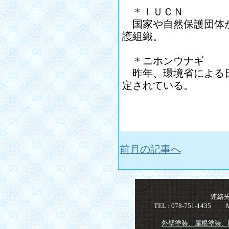
＊ＩＵＣＮ
国家や自然保護団体が
護組織。
＊ニホンウナギ
昨年、環境省による日
定されている。
前月の記事へ
＿
連絡
TEL : 078-751-1435
外壁塗装、屋根塗装、