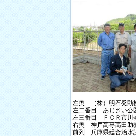
左奥 （株）明石発動
左二番目 あじさい公
左三番目 ＦＣＲ市川
右奥 神戸高専高田助
前列 兵庫県総合治水