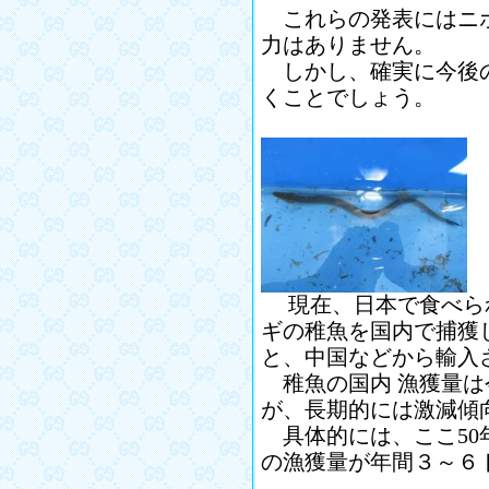
これらの発表にはニホ
力はありません。
しかし、確実に今後の
くことでしょう。
現在、日本で食べら
ギの稚魚を国内で捕獲
と、中国などから輸入
稚魚の国内 漁獲量は
が、長期的には激減傾
具体的には、ここ50
の漁獲量が年間３～６