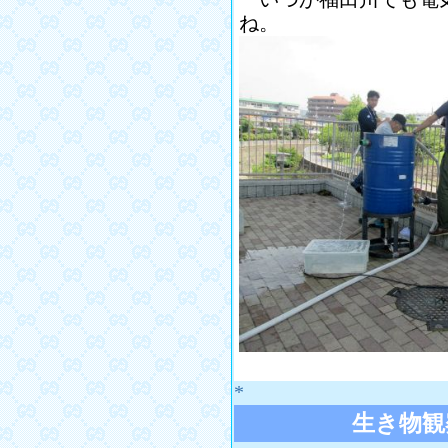
ね。
*
生き物観