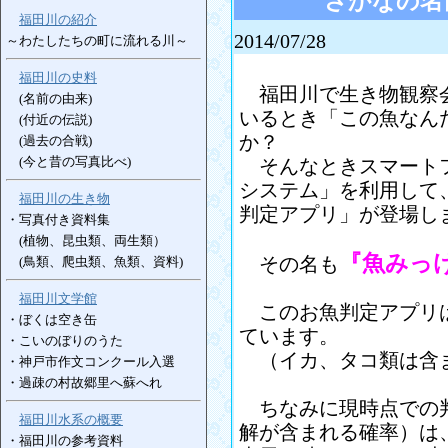
さかなの名
福田川の紹介
2014/07/28
～わたしたちの町に流れる川～
福田川の史料
福田川で生き物観察会
(名前の由来)
いるとき「この魚なん
(付近の伝説)
か？
(過去の合戦)
(今と昔の写真比べ)
そんなときスマートフ
システム」を利用して
福田川の生き物
判定アプリ」が登場し
・写真付き資料集
(植物、昆虫類、両生類）
『魚みっ
(鳥類、爬虫類、魚類、資料)
その名も
福田川文学館
このお魚判定アプリは
・ぼくは空き缶
ています。
・こいのぼりのうた
（イカ、タコ類は含
・神戸市作文コンクール入選
・過疎の村故郷里へ蘇へれ
ちなみに現時点での判
福田川水系の概要
解が含まれる確率）は、
・福田川の参考資料