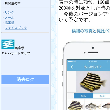
表示の時に70%、16
・川関連の本
200種を対象とした時
・
リンク
今後のバージョンアッ
・
メール
いく予定です。
・
掲示板
・
フェイスブック
兵庫県
ＣＧハザードマップ
過去ログ