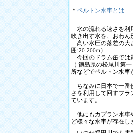
＊
ペルトン水車とは
水の流れる速さを利用
吹き出す水を、おわん
高い水圧の落差の大き
囲:20-200m）
今回のドラム缶では最
（ 徳島県の松尾川第
所などでペルトン水車
ちなみに日本で一番使
さを利用して回すフラ
ています。
他にもカプラン水車や
ど様々な水車が存在し
いつか福田川でも電気