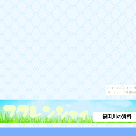
[PR] この広告は
ホームページを更新
福田川の資