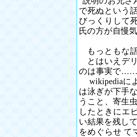
“説明のお兄さ
で死ぬという
びっくりして
氏の方が自慢気
もっともな話
とはいえデリ
のは事実で…
wikiped
は泳ぎが下手
うこと、寄生虫
したときにエ
い結果を残し
をめぐらせ て