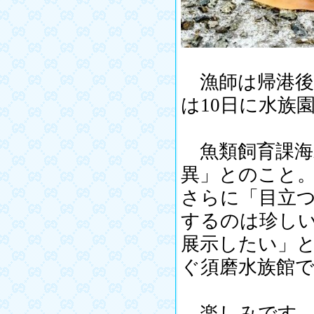
漁師は帰港後
は10日に水族
魚類飼育課海
異」とのこと
さらに「目立
するのは珍し
展示したい」
ぐ須磨水族館
楽しみです