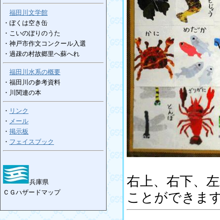
福田川文学館
・ぼくは空き缶
・こいのぼりのうた
・神戸市作文コンクール入選
・過疎の村故郷里へ蘇へれ
福田川水系の概要
・福田川の参考資料
・川関連の本
・
リンク
・
メール
・
掲示板
・
フェイスブック
右上、右下、
兵庫県
ＣＧハザードマップ
ことができま