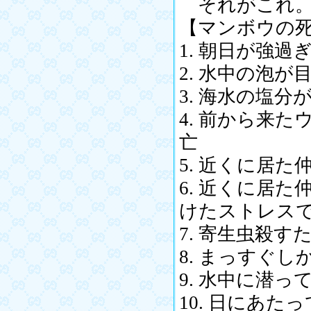
それがこれ
【マンボウの
1. 朝日が強過
2. 水中の泡
3. 海水の塩
4. 前から来
亡
5. 近くに居
6. 近くに居
けたストレス
7. 寄生虫殺
8. まっすぐ
9. 水中に潜っ
10. 日にあ