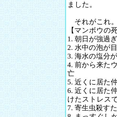
ました。
それがこれ
【マンボウの
1. 朝日が強過
2. 水中の泡
3. 海水の塩
4. 前から来
亡
5. 近くに居
6. 近くに居
けたストレス
7. 寄生虫殺
8. まっすぐ