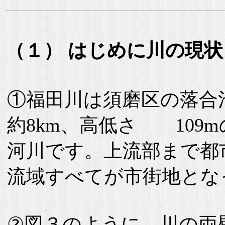
（１） はじめに川の現
①福田川は須磨区の落合
約8km、高低さ 109
河川です。上流部まで都
流域すべてが市街地とな
②図３のように、川の両