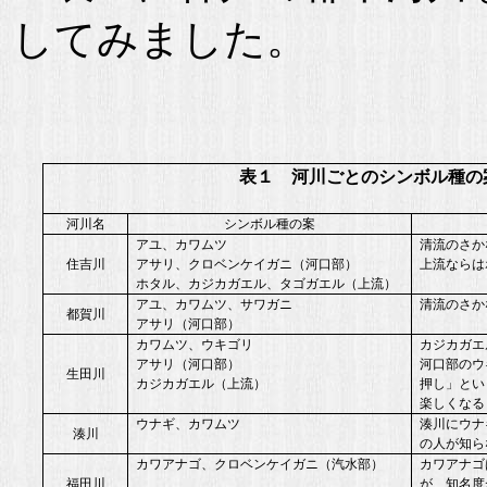
してみました。
表１ 河川ごとのシンボル種の
河川名
シンボル種の案
アユ、カワムツ
清流のさか
住吉川
アサリ、クロベンケイガニ（河口部）
上流ならは
ホタル、カジカガエル、タゴガエル（上流）
アユ、カワムツ、サワガニ
清流のさか
都賀川
アサリ（河口部）
カワムツ、ウキゴリ
カジカガエ
アサリ（河口部）
河口部のウ
生田川
カジカガエル（上流）
押し」とい
楽しくなる
ウナギ、カワムツ
湊川にウナ
湊川
の人が知ら
カワアナゴ、クロベンケイガニ（汽水部）
カワアナゴ
福田川
が、知名度