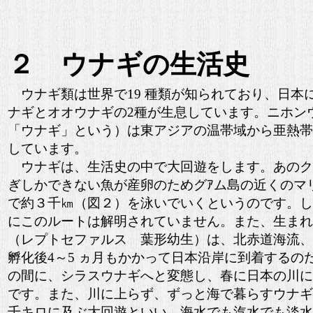
２ ウナギの生活史
ウナギ類は世界で19 種類が知られており、日本
ナギとオオウナギの2種が生息しています。ニホン
「ウナギ」という）は東アジアの温帯域から亜熱帯
しています。
ウナギは、生活史の中で大回遊をします。あのク
ぎしかできない魚が産卵のためグｱム島の近くのマ
で約３千㎞（図２）を泳いでいくというのです。し
にこのルートは解明されていません。また、生まれ
（レプトセファルス 葉形幼生）は、北赤道海流、
孵化後4～5 ヵ月もかかって日本沿岸に到着するの
の間に、シラスウナギへと変態し、春に日本の川に
です。また、川に上らず、ずっと海で暮らすウナギ
千キロに及ぶ大回遊といい、海水でも汽水でも淡水