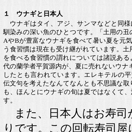
１ ウナギと日本人
ウナギはタイ、アジ、サンマなどと同様
馴染みの深い魚のひとつです。「土用の丑
AやBが豊富なウナギを食べて暑い夏を元
う食習慣は現在も受け継がれています。土
を食べる食習慣の謂れについては諸説ある
代の蘭学者平賀源内が、夏に売れないウナ
したとも言われています。エレキテルの平
伝文句を考えたなんてなんとも不思議な取
も、ほんとにウナギの旬は夏ではなくて、
す。
また、日本人はお寿司
りです。この回転寿司屋