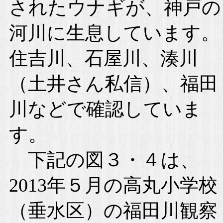
されたウナギが、神戸の
河川に生息しています。
住吉川、石屋川、湊川
（土井さん私信）、福田
川などで確認していま
す。
下記の図３・４は、
2013年５月の高丸小学校
（垂水区）の福田川観察